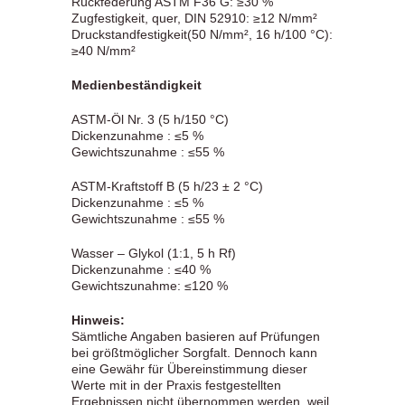
Rückfederung ASTM F36 G: ≥30 %
Zugfestigkeit, quer, DIN 52910: ≥12 N/mm²
Druckstandfestigkeit(50 N/mm², 16 h/100 °C):
≥40 N/mm²
Medienbeständigkeit
ASTM-Öl Nr. 3 (5 h/150 °C)
Dickenzunahme : ≤5 %
Gewichtszunahme : ≤55 %
ASTM-Kraftstoff B (5 h/23 ± 2 °C)
Dickenzunahme : ≤5 %
Gewichtszunahme : ≤55 %
Wasser – Glykol (1:1, 5 h Rf)
Dickenzunahme : ≤40 %
Gewichtszunahme: ≤120 %
Hinweis:
Sämtliche Angaben basieren auf Prüfungen
bei größtmöglicher Sorgfalt. Dennoch kann
eine Gewähr für Übereinstimmung dieser
Werte mit in der Praxis festgestellten
Ergebnissen nicht übernommen werden, weil