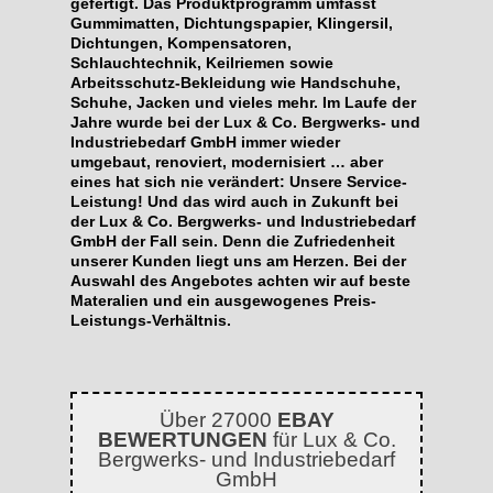
gefertigt. Das Produktprogramm umfasst
Gummimatten, Dichtungspapier, Klingersil,
Dichtungen, Kompensatoren,
Schlauchtechnik, Keilriemen sowie
Arbeitsschutz-Bekleidung wie Handschuhe,
Schuhe, Jacken und vieles mehr. Im Laufe der
Jahre wurde bei der Lux & Co. Bergwerks- und
Industriebedarf GmbH immer wieder
umgebaut, renoviert, modernisiert … aber
eines hat sich nie verändert: Unsere Service-
Leistung! Und das wird auch in Zukunft bei
der Lux & Co. Bergwerks- und Industriebedarf
GmbH der Fall sein. Denn die Zufriedenheit
unserer Kunden liegt uns am Herzen. Bei der
Auswahl des Angebotes achten wir auf beste
Materalien und ein ausgewogenes Preis-
Leistungs-Verhältnis.
Über 27000
EBAY
BEWERTUNGEN
für Lux & Co.
Bergwerks- und Industriebedarf
GmbH