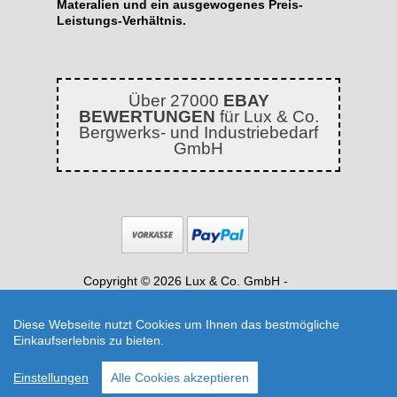
Materalien und ein ausgewogenes Preis-
Leistungs-Verhältnis.
Über 27000
EBAY
BEWERTUNGEN
für Lux & Co.
Bergwerks- und Industriebedarf
GmbH
Copyright © 2026 Lux & Co. GmbH -
Industriebedarf, Dichtungen, Kompensatoren
|
Shop erstellt mit VersaCommerce.
Diese Webseite nutzt Cookies um Ihnen das bestmögliche
EAN Kauschlauch 6x2mm Meterware
Einkaufserlebnis zu bieten.
bernsteinfarben FDA z. B. für Logopädie
(Kauschlauch) | Artikelnummer: 68100610
Einstellungen
Alle Cookies akzeptieren