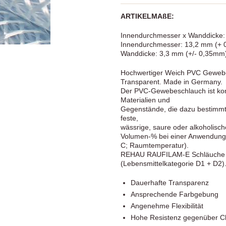
ARTIKELMAßE:
Innendurchmesser x Wanddicke:
Innendurchmesser: 13,2 mm (+
Wanddicke: 3,3 mm (+/- 0,35mm
Hochwertiger Weich PVC Geweb
Transparent. Made in Germany.
Der PVC-Gewebeschlauch ist k
Materialien und
Gegenstände, die dazu bestimmt 
feste,
wässrige, saure oder alkoholisc
Volumen-% bei einer Anwendungs
C; Raumtemperatur).
REHAU RAUFILAM-E Schläuche sind
(Lebensmittelkategorie D1 + D2)
Dauerhafte Transparenz
Ansprechende Farbgebung
Angenehme Flexibilität
Hohe Resistenz gegenüber Ch