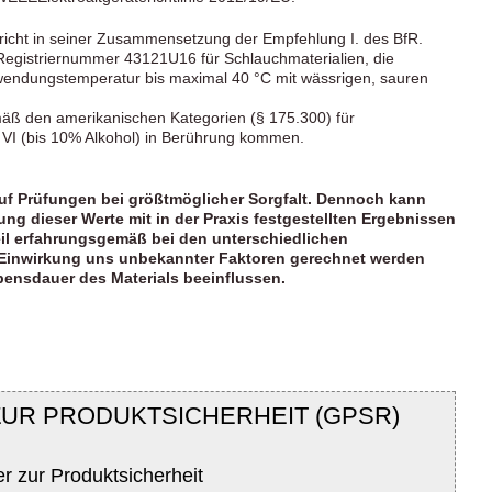
cht in seiner Zusammensetzung der Empfehlung I. des BfR.
Registriernummer 43121U16 für Schlauchmaterialien, die
wendungstemperatur bis maximal 40 °C mit wässrigen, sauren
äß den amerikanischen Kategorien (§ 175.300) für
-B, VI (bis 10% Alkohol) in Berührung kommen.
uf Prüfungen bei größtmöglicher Sorgfalt. Dennoch kann
ng dieser Werte mit in der Praxis festgestellten Ergebnissen
l erfahrungsgemäß bei den unterschiedlichen
Einwirkung uns unbekannter Faktoren gerechnet werden
bensdauer des Materials beeinflussen.
ZUR PRODUKTSICHERHEIT (GPSR)
er zur Produktsicherheit