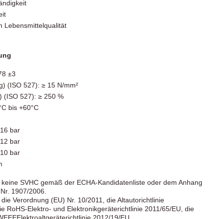
ndigkeit
it
n Lebensmittelqualität
ung
78 ±3
g) (ISO 527): ≥ 15 N/mm²
 (ISO 527): ≥ 250 %
°C bis +60°C
 16 bar
 12 bar
 10 bar
m
 keine SVHC gemäß der ECHA-Kandidatenliste oder dem Anhang
Nr. 1907/2006.
ie Verordnung (EU) Nr. 10/2011, die Altautorichtlinie
 RoHS-Elektro- und Elektronikgeräterichtlinie 2011/65/EU, die
WEEEElektroaltgeräterichtlinie 2012/19/EU.