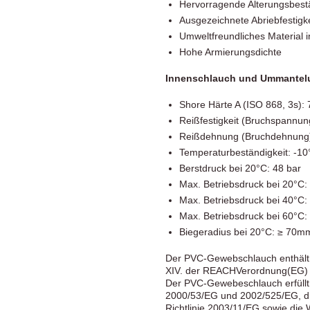
Hervorragende Alterungsbestä
Ausgezeichnete Abriebfestigke
Umweltfreundliches Material i
Hohe Armierungsdichte
Innenschlauch und Ummantel
Shore Härte A (ISO 868, 3s): 
Reißfestigkeit (Bruchspannun
Reißdehnung (Bruchdehnung)
Temperaturbeständigkeit: -10
Berstdruck bei 20°C: 48 bar
Max. Betriebsdruck bei 20°C:
Max. Betriebsdruck bei 40°C:
Max. Betriebsdruck bei 60°C:
Biegeradius bei 20°C: ≥ 70m
Der PVC-Gewebschlauch enthält
XIV. der REACHVerordnung(EG) 
Der PVC-Gewebeschlauch erfüllt d
2000/53/EG und 2002/525/EG, die
Richtlinie 2003/11/EG sowie die 