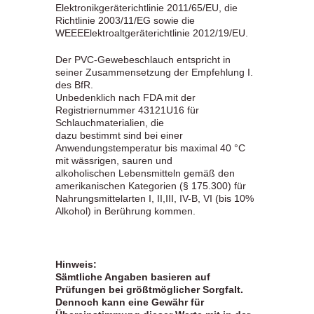
Elektronikgeräterichtlinie 2011/65/EU, die
Richtlinie 2003/11/EG sowie die
WEEEElektroaltgeräterichtlinie 2012/19/EU.
Der PVC-Gewebeschlauch entspricht in
seiner Zusammensetzung der Empfehlung I.
des BfR.
Unbedenklich nach FDA mit der
Registriernummer 43121U16 für
Schlauchmaterialien, die
dazu bestimmt sind bei einer
Anwendungstemperatur bis maximal 40 °C
mit wässrigen, sauren und
alkoholischen Lebensmitteln gemäß den
amerikanischen Kategorien (§ 175.300) für
Nahrungsmittelarten I, II,III, IV-B, VI (bis 10%
Alkohol) in Berührung kommen.
Hinweis:
Sämtliche Angaben basieren auf
Prüfungen bei größtmöglicher Sorgfalt.
Dennoch kann eine Gewähr für