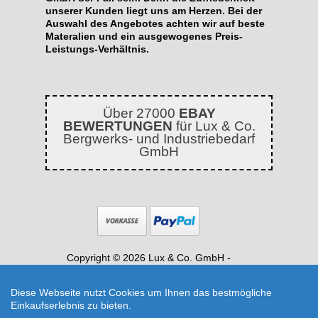
unserer Kunden liegt uns am Herzen. Bei der
Auswahl des Angebotes achten wir auf beste
Materalien und ein ausgewogenes Preis-
Leistungs-Verhältnis.
Über 27000
EBAY
BEWERTUNGEN
für Lux & Co.
Bergwerks- und Industriebedarf
GmbH
Copyright © 2026 Lux & Co. GmbH -
Industriebedarf, Dichtungen, Kompensatoren
|
Shop erstellt mit VersaCommerce.
Diese Webseite nutzt Cookies um Ihnen das bestmögliche
Konische Anschlagpuffer 25x17mm M6 Gummipuffer
Einkaufserlebnis zu bieten.
Schwingungsdämpfer (Gummipuffer) | Artikelnummer: