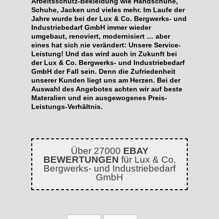
Arbeitsschutz-Bekleidung wie Handschuhe,
Schuhe, Jacken und vieles mehr. Im Laufe der
Jahre wurde bei der Lux & Co. Bergwerks- und
Industriebedarf GmbH immer wieder
umgebaut, renoviert, modernisiert … aber
eines hat sich nie verändert: Unsere Service-
Leistung! Und das wird auch in Zukunft bei
der Lux & Co. Bergwerks- und Industriebedarf
GmbH der Fall sein. Denn die Zufriedenheit
unserer Kunden liegt uns am Herzen. Bei der
Auswahl des Angebotes achten wir auf beste
Materalien und ein ausgewogenes Preis-
Leistungs-Verhältnis.
Über 27000
EBAY
BEWERTUNGEN
für Lux & Co.
Bergwerks- und Industriebedarf
GmbH