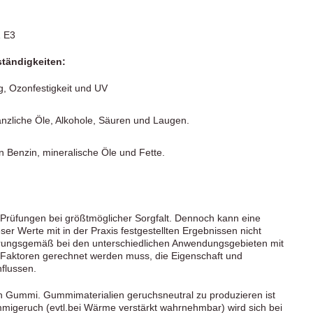
1 E3
tändigkeiten:
g, Ozonfestigkeit und UV
anzliche Öle, Alkohole, Säuren und Laugen.
n Benzin, mineralische Öle und Fette.
Prüfungen bei größtmöglicher Sorgfalt. Dennoch kann eine
r Werte mit in der Praxis festgestellten Ergebnissen nicht
rungsgemäß bei den unterschiedlichen Anwendungsgebieten mit
 Faktoren gerechnet werden muss, die Eigenschaft und
flussen.
h Gummi. Gummimaterialien geruchsneutral zu produzieren ist
migeruch (evtl.bei Wärme verstärkt wahrnehmbar) wird sich bei