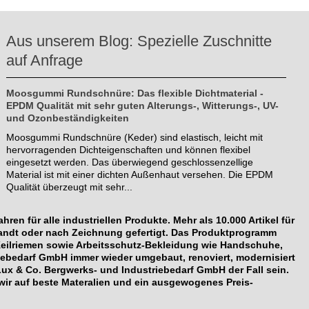
Aus unserem Blog: Spezielle Zuschnitte
auf Anfrage
Moosgummi Rundschnüre: Das flexible Dichtmaterial -
EPDM Qualität mit sehr guten Alterungs-, Witterungs-, UV-
und Ozonbeständigkeiten
Moosgummi Rundschnüre (Keder) sind elastisch, leicht mit
hervorragenden Dichteigenschaften und können flexibel
eingesetzt werden. Das überwiegend geschlossenzellige
Material ist mit einer dichten Außenhaut versehen. Die EPDM
Qualität überzeugt mit sehr...
en für alle industriellen Produkte. Mehr als 10.000 Artikel für
sandt oder nach Zeichnung gefertigt. Das Produktprogramm
Keilriemen sowie Arbeitsschutz-Bekleidung wie Handschuhe,
iebedarf GmbH immer wieder umgebaut, renoviert, modernisiert
Lux & Co. Bergwerks- und Industriebedarf GmbH der Fall sein.
wir auf beste Materalien und ein ausgewogenes Preis-