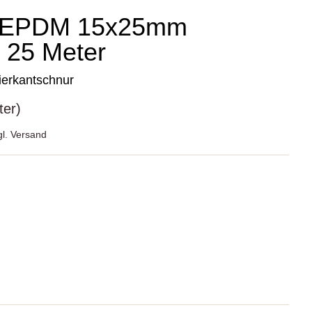
 EPDM 15x25mm
l 25 Meter
ierkantschnur
ter)
gl. Versand