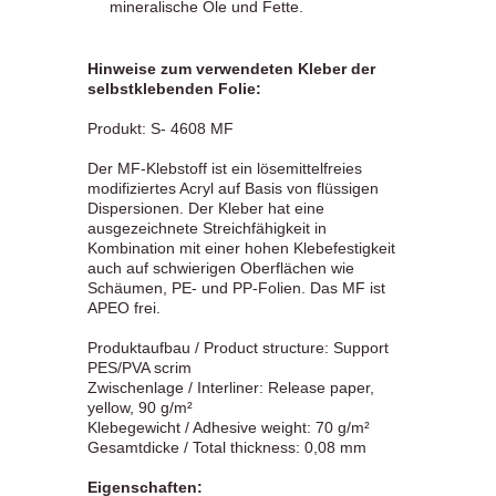
mineralische Öle und Fette.
Hinweise zum verwendeten Kleber der
selbstklebenden Folie:
Produkt: S- 4608 MF
Der MF-Klebstoff ist ein lösemittelfreies
modifiziertes Acryl auf Basis von flüssigen
Dispersionen. Der Kleber hat eine
ausgezeichnete Streichfähigkeit in
Kombination mit einer hohen Klebefestigkeit
auch auf schwierigen Oberflächen wie
Schäumen, PE- und PP-Folien. Das MF ist
APEO frei.
Produktaufbau / Product structure: Support
PES/PVA scrim
Zwischenlage / Interliner: Release paper,
yellow, 90 g/m²
Klebegewicht / Adhesive weight: 70 g/m²
Gesamtdicke / Total thickness: 0,08 mm
Eigenschaften: